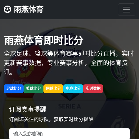
雨燕体育
雨燕体育即时比分
全球足球、篮球等体育赛事即时比分直播，实时
更新赛事数据，专业赛事分析，全面的体育资
讯。
足球比分
篮球比分
网球比分
电竞比分
实时数据
订阅赛事提醒
订阅您关注的球队，获取实时比分提醒