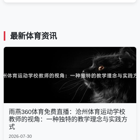
最新体育资讯
雨燕360体育免费直播：沧州体育运动学校
教师的视角：一种独特的教学理念与实践方
式
2026-07-30