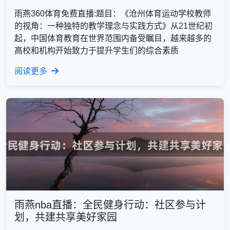
雨燕360体育免费直播:题目：《沧州体育运动学校教师
的视角：一种独特的教学理念与实践方式》从21世纪初
起，中国体育教育在世界范围内备受瞩目，越来越多的
高校和机构开始致力于提升学生们的综合素质
阅读更多
雨燕nba直播：全民健身行动：社区参与计
划，共建共享美好家园