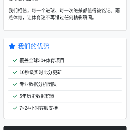
我们相信，每一个进球、每一次绝杀都值得被铭记。雨
燕体育，让体育迷不再错过任何精彩瞬间。
我们的优势
覆盖全球30+体育项目
10秒级实时比分更新
专业数据分析团队
5年历史数据积累
7×24小时客服支持