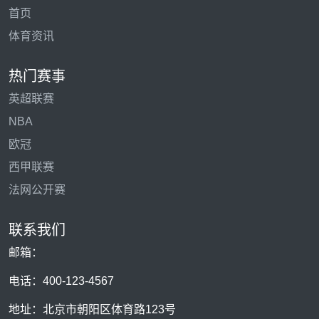
首页
体育资讯
热门赛事
英超联赛
NBA
欧冠
西甲联赛
法网公开赛
联系我们
邮箱：
电话：400-123-4567
地址：北京市朝阳区体育路123号