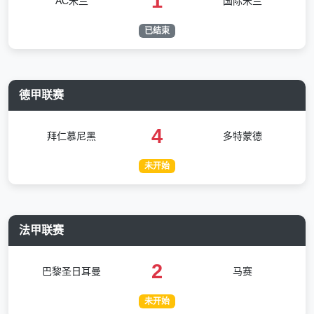
1
AC米兰
国际米兰
已结束
德甲联赛
4
拜仁慕尼黑
多特蒙德
未开始
法甲联赛
2
巴黎圣日耳曼
马赛
未开始